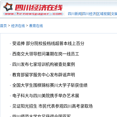
|
|
|
四川新闻
四川经济
区域视窗
文
>
>
首页
经济在线
教育在线
·
受追捧 部分院校投档线超普本线上百分
·
西南交大领导慰问暑期在岗一线员工
·
四川发布七家培训机构被查处案例
·
教育部留学服务中心发布辟谣声明
·
全国大学生围棋锦标赛川大学子斩获佳绩
·
电子科大与四川美院携手举办艺术展
·
见证阳光招生 市民代表参观四川高考录取场
·
四川师范大学女足获得全国亚军