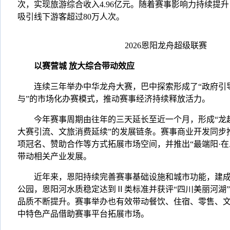
次，实现旅游综合收入4.96亿元。随着赛事影响力持续提
吸引线下游客超过80万人次。
2026恩阳龙舟超级联赛
以赛营城 放大综合带动效应
连续三年举办中华龙舟大赛，巴中探索形成了“政府引
与”的市场化办赛模式，推动赛事经济持续释放活力。
今年赛事周期由往年的三天延长至近一个月，形成“龙
大赛引流、文旅消费延续”的发展链条。赛事商业开发同步
项冠名、赞助合作等方式拓展市场空间，并推出“最端阳·在
带动相关产业发展。
近年来，恩阳持续完善赛事基础设施和城市功能，建成
公园，恩阳河水质稳定达到Ⅱ类标准并获评“四川美丽河湖
品质不断提升。赛事举办也有效带动餐饮、住宿、零售、
中特色产品借助赛事平台拓展市场。