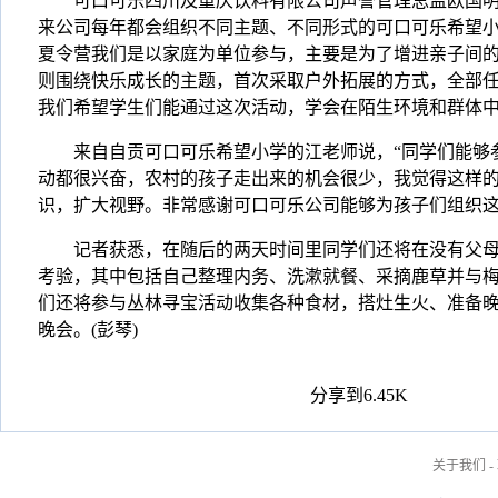
可口可乐四川及重庆饮料有限公司声誉管理总监欧国明告
来公司每年都会组织不同主题、不同形式的可口可乐希望小
夏令营我们是以家庭为单位参与，主要是为了增进亲子间
则围绕快乐成长的主题，首次采取户外拓展的方式，全部
我们希望学生们能通过这次活动，学会在陌生环境和群体中
来自自贡可口可乐希望小学的江老师说，“同学们能够
动都很兴奋，农村的孩子走出来的机会很少，我觉得这样
识，扩大视野。非常感谢可口可乐公司能够为孩子们组织这
记者获悉，在随后的两天时间里同学们还将在没有父母
考验，其中包括自己整理内务、洗漱就餐、采摘鹿草并与
们还将参与丛林寻宝活动收集各种食材，搭灶生火、准备
晚会。(彭琴)
分享到
6.45K
关于我们
-