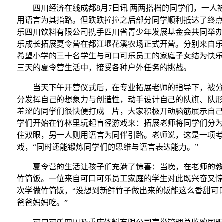
四川经济在线成都8月7日讯 两两搭档的同学们，一人
用语言为其指路。但跌跌撞撞之后部分同学顺利抵达了终点
乐四川饮料有限公司携手四川省青少年发展基金会共同举
乐成长拓展夏令营在都江堰花溪农场正式开营。分别来自
希望小学的三十名学生与可口可乐员工的家庭子女结为快
三天的夏令营生活中，接受各种户外任务的挑战。
当天下午开营仪式后，在专业拓展老师的指导下，被分
分发挥自己的想象力与创造性，动手设计自己的队旗、队
羞涩的同学们很快便打成一片，大家积极开动脑筋展示自
学们开始在竹林里玩起盲径游戏来：拓展老师将同学们分
住双眼，另一人则用语言为同伴引路。老师说，这是一项
戏，“同时还能锻炼同学们的思维与语言表达能力。”
夏令营的生活让孩子们充满了惊喜：当晚，在老师的教
竹筒饭。一位来自可口可乐员工家庭的学生对此既兴奋又
次学做竹筒饭，“没想到新鲜竹子做出来的饭能这么香甜可
爸爸妈妈吃。”