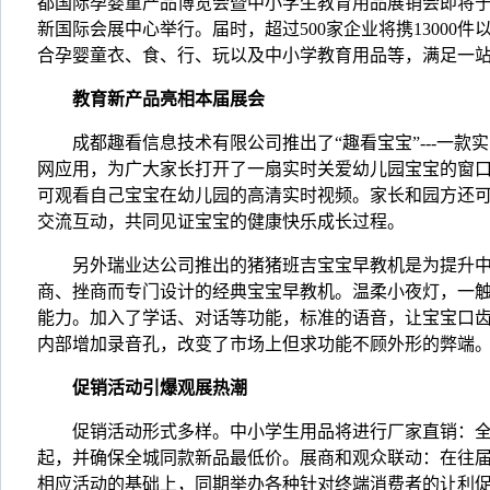
都国际孕婴童产品博览会暨中小学生教育用品展销会即将于8
新国际会展中心举行。届时，超过500家企业将携13000
合孕婴童衣、食、行、玩以及中小学教育用品等，满足一
教育新产品亮相本届展会
成都趣看信息技术有限公司推出了“趣看宝宝”---一款
网应用，为广大家长打开了一扇实时关爱幼儿园宝宝的窗
可观看自己宝宝在幼儿园的高清实时视频。家长和园方还可
交流互动，共同见证宝宝的健康快乐成长过程。
另外瑞业达公司推出的猪猪班吉宝宝早教机是为提升中
商、挫商而专门设计的经典宝宝早教机。温柔小夜灯，一
能力。加入了学话、对话等功能，标准的语音，让宝宝口
内部增加录音孔，改变了市场上但求功能不顾外形的弊端
促销活动引爆观展热潮
促销活动形式多样。中小学生用品将进行厂家直销：全场
起，并确保全城同款新品最低价。展商和观众联动：在往
相应活动的基础上，同期举办各种针对终端消费者的让利